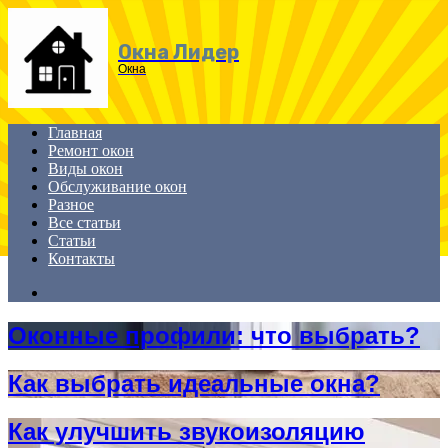
Menu
Окна Лидер
Окна
Главная
Ремонт окон
Виды окон
Обслуживание окон
Разное
Все статьи
Статьи
Контакты
Search
for
Оконные профили: что выбрать?
Как выбрать идеальные окна?
Как улучшить звукоизоляцию