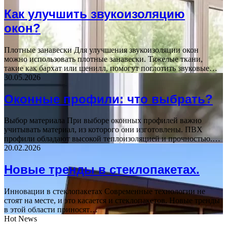
Как улучшить звукоизоляцию
окон?
Плотные занавески Для улучшения звукоизоляции окон
можно использовать плотные занавески. Тяжелые ткани,
такие как бархат или шенилл, помогут поглотить звуковые…
30.05.2026
Оконные профили: что выбрать?
Выбор материала При выборе оконных профилей важно
учитывать материал, из которого они изготовлены. ПВХ
профили обладают высокой теплоизоляцией и прочностью.…
20.02.2026
Новые тренды в стеклопакетах.
Инновации в стеклопакетах Современные технологии не
стоят на месте, и это касается и стеклопакетов. Новые тренды
в этой области приносят…
Hot News