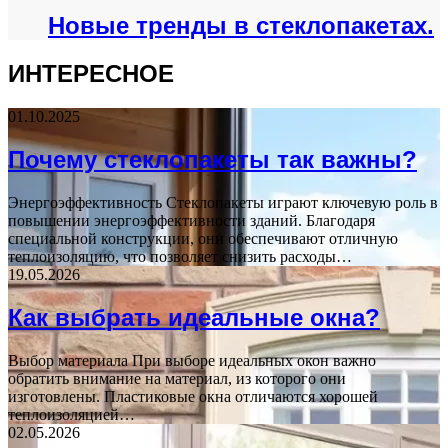
Новые тренды в стеклопакетах.
ИНТЕРЕСНОЕ
01.10.2025
Почему стеклопакеты так важны?
Энергоэффективность Стеклопакеты играют ключевую роль в
повышении энергоэффективности зданий. Благодаря
специальной конструкции, они обеспечивают отличную
теплоизоляцию, что позволяет снизить расходы…
19.05.2026
Как выбрать идеальные окна?
Выбор материала При выборе идеальных окон важно
обратить внимание на материал, из которого они
изготовлены. Пластиковые окна отличаются хорошей
теплоизоляцией…
02.05.2026