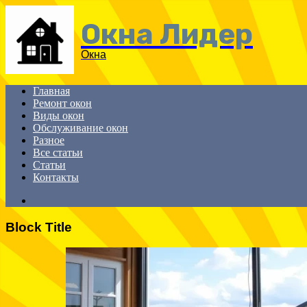
Menu
Окна Лидер
Окна
Главная
Ремонт окон
Виды окон
Обслуживание окон
Разное
Все статьи
Статьи
Контакты
Search
for
Block Title