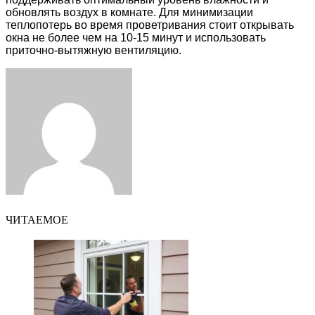
обновлять воздух в комнате. Для минимизации
теплопотерь во время проветривания стоит открывать
окна не более чем на 10-15 минут и использовать
приточно-вытяжную вентиляцию.
Facebook
Twitter
LinkedIn
Tumblr
Pinterest
Reddit
VKontakte
Odnoklassniki
Skype
WhatsApp
Telegram
Viber
Share
Print
via
Email
ЧИТАЕМОЕ