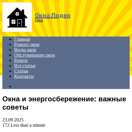
Menu
Окна Лидер
Окна
Главная
Ремонт окон
Виды окон
Обслуживание окон
Разное
Все статьи
Статьи
Контакты
Search
for
Окна и энергосбережение: важные
советы
23.09.2025
172
Less than a minute